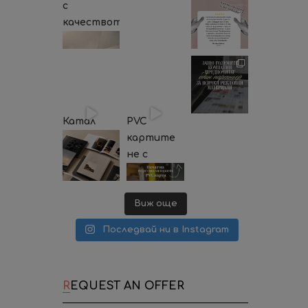
с
качеството?
Катал
PVC
картите
не с
Виж още
Последвай ни в Instagram
REQUEST AN OFFER