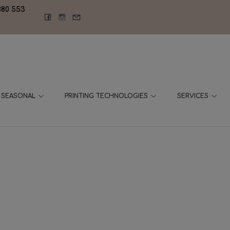
880 553
SEASONAL
PRINTING TECHNOLOGIES
SERVICES
COMPANY FOLDERS
Home
-
Company folders